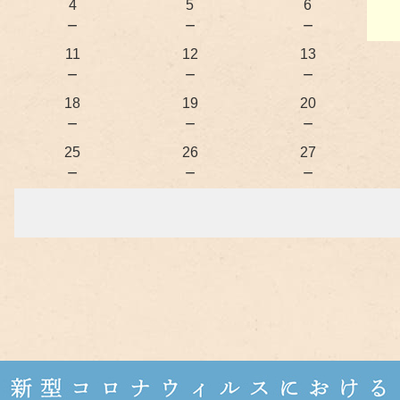
4
5
6
－
－
－
11
12
13
－
－
－
18
19
20
－
－
－
25
26
27
－
－
－