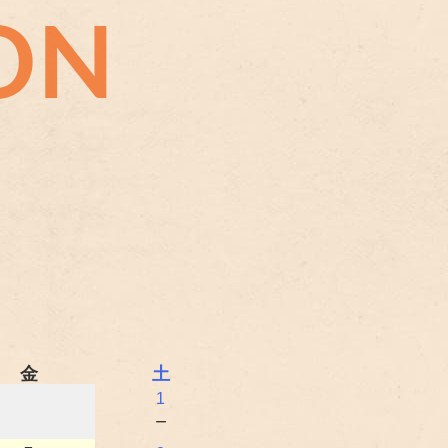
ON
金
土
1
－