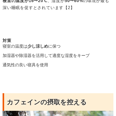
寝室の温度が16〜20℃
、湿度が
50〜60%
の環境が最も
深い睡眠を促すとされています【2】
対策
寝室の温度は
少し涼しめ
に保つ
加湿器や除湿器を活用して適度な湿度をキープ
通気性の良い寝具を使用
カフェインの摂取を控える