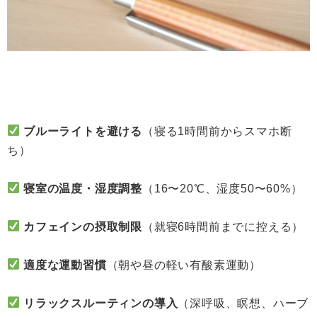
ブルーライトを避ける
（寝る1時間前からスマホ断
ち）
寝室の温度・湿度調整
（16〜20℃、湿度50〜60%）
カフェインの摂取制限
（就寝6時間前までに控える）
適度な運動習慣
（朝や昼の軽い有酸素運動）
リラックスルーティンの導入
（深呼吸、瞑想、ハーブ