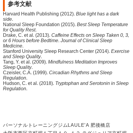
参考文献
Harvard Health Publishing (2012).
Blue light has a dark
side
.
National Sleep Foundation (2015).
Best Sleep Temperature
for Quality Rest
.
Drake, C. et al. (2013).
Caffeine Effects on Sleep Taken 0, 3,
or 6 Hours before Bedtime
.
Journal of Clinical Sleep
Medicine
.
Stanford University Sleep Research Center (2014).
Exercise
and Sleep Quality
.
Tang, Y. et al. (2009).
Mindfulness Meditation Improves
Sleep Quality
.
Czeisler, C.A. (1999).
Circadian Rhythms and Sleep
Regulation
.
Hudson, C. et al. (2018).
Tryptophan and Serotonin in Sleep
Regulation
.
パーソナルトレーニングジムLAULE’A 肥後橋店