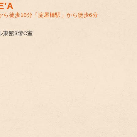
'A
から徒歩10分
「淀屋橋駅」から徒歩6分
ル東館3階C室